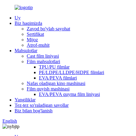
Uy
Biz haqimizda
Zavod bo'ylab sayohat
Sertifikat
Mijoz
Atrof-muhit
Mahsulotlar
Cast film liniyasi
Film mahsulotlari
TPU/PU filmlar
PE/LDPE/LLDPE/HDPE filmlari
EVA/PEVA filmlari
Nafas oladigan kino mashinasi
Film quyish mashinasi
EVA/PEVA quyma film liniyasi
Yangiliklar
Tez-tez so'raladigan savollar
Biz bilan bog'lanish
English