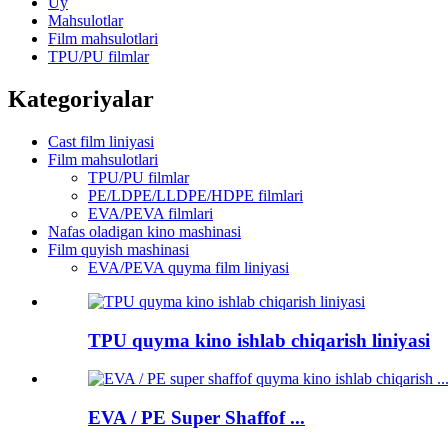
Uy
Mahsulotlar
Film mahsulotlari
TPU/PU filmlar
Kategoriyalar
Cast film liniyasi
Film mahsulotlari
TPU/PU filmlar
PE/LDPE/LLDPE/HDPE filmlari
EVA/PEVA filmlari
Nafas oladigan kino mashinasi
Film quyish mashinasi
EVA/PEVA quyma film liniyasi
TPU quyma kino ishlab chiqarish liniyasi
EVA / PE Super Shaffof ...