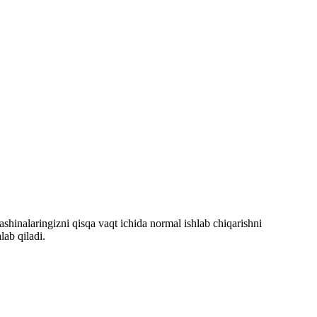
hinalaringizni qisqa vaqt ichida normal ishlab chiqarishni
lab qiladi.