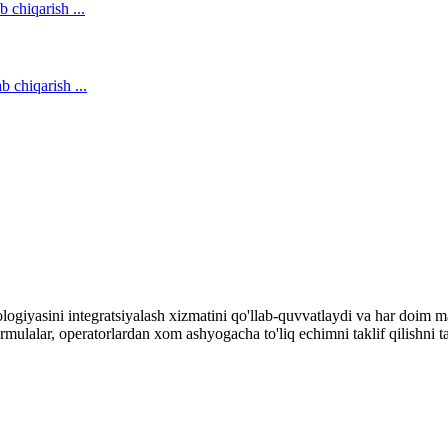
iyasini integratsiyalash xizmatini qo'llab-quvvatlaydi va har doim mas
mulalar, operatorlardan xom ashyogacha to'liq echimni taklif qilishni ta