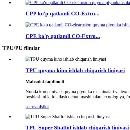
CPP ko'p qatlamli CO-Extru...
CPE ko'p qatlamli CO-Extru...
TPU/PU filmlar
TPU quyma kino ishlab chiqarish liniyasi
Mahsulot taqdimoti
Nuoda kompaniyasi quyma plyonka mashinalari va texnolog
boshlashini kafolatlash uchun mashinalar, texnologiya, for
so'rov
tafsilot
TPU Super Shaffof ishlab chiqarish liniyasi