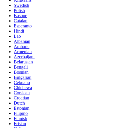
Afrikaans
Swedish
Polish
Basque
Catalan
Esperanto
Hindi
Lao
Albanian
Amharic
Armenian
Azerbaijani
Belarusian
Bengali
Bosnian
Bulgarian
Cebuano
Chichewa
Corsican
Croatian
Dutch
Estonian
Filipino
Finnish
Frisian