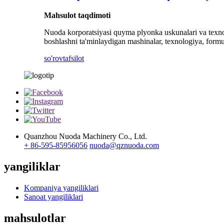
Mahsulot taqdimoti
Nuoda korporatsiyasi quyma plyonka uskunalari va texnolog
boshlashni ta'minlaydigan mashinalar, texnologiya, formu
so'rov
tafsilot
Quanzhou Nuoda Machinery Co., Ltd.
+ 86-595-85956056
nuoda@qznuoda.com
yangiliklar
Kompaniya yangiliklari
Sanoat yangiliklari
mahsulotlar