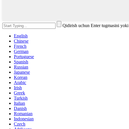
Qidirish uchun Enter tugmasini yok
English
Chinese
French
German
Portuguese
Spanish
Russian
Japanese
Korean
Arabic
Irish
Greek
Turkish
Italian
Danish
Romanian
Indonesian
Czech