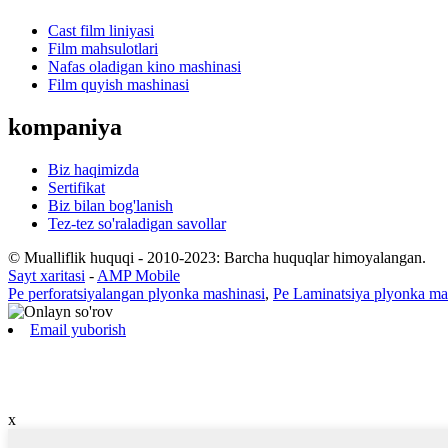
Cast film liniyasi
Film mahsulotlari
Nafas oladigan kino mashinasi
Film quyish mashinasi
kompaniya
Biz haqimizda
Sertifikat
Biz bilan bog'lanish
Tez-tez so'raladigan savollar
© Mualliflik huquqi - 2010-2023: Barcha huquqlar himoyalangan.
Sayt xaritasi
-
AMP Mobile
Pe perforatsiyalangan plyonka mashinasi
,
Pe Laminatsiya plyonka ma
Email yuborish
x