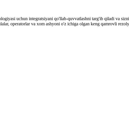
iyasi uchun integratsiyani qo'llab-quvvatlashni targ'ib qiladi va sizni
lalar, operatorlar va xom ashyoni o'z ichiga olgan keng qamrovli rezoly