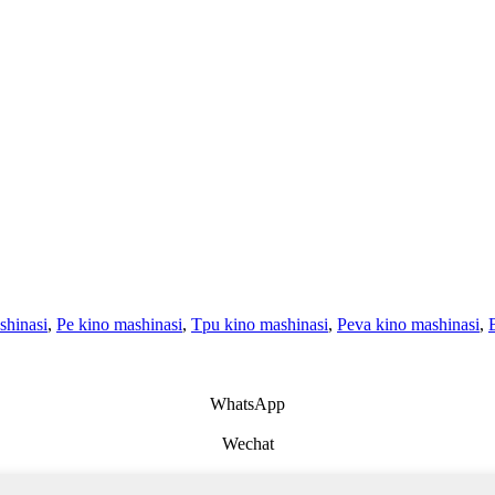
shinasi
,
Pe kino mashinasi
,
Tpu kino mashinasi
,
Peva kino mashinasi
,
WhatsApp
Wechat